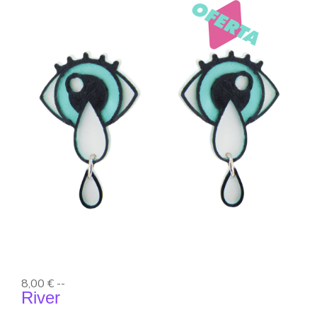
8,00 €
--
River